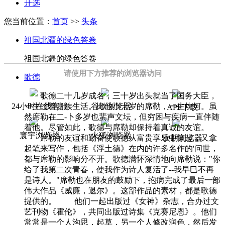
开选
您当前位置：
首页
>>
头条
祖国北疆的绿色答卷
祖国北疆的绿色答卷
请使用下方推荐的浏览器访问
歌德
歌德二十几岁成名，三十岁出头就当了国务大臣，
一生过着贵族生活。比他小十岁的席勒，一生坎坷。虽
24小时在线客服
谷歌浏览器
APP下载
然席勒在二-卜多岁也蜚声文坛，但穷困与疾病一直伴随
着他。尽管如此，歌德与席勒却保持着真诚的友谊。
寰宇浏览器
火狐浏览器
席勒的友谊和勤奋使歌德从富贵享乐中惊起，又拿
欧朋浏览器
起笔来写作，包括《浮土德》在内的许多名作的'问世，
都与席勒的影响分不开。歌德满怀深情地向席勒说："你
给了我第二次青春，使我作为诗人复活了--我早巳不再
是诗人。"席勒也在朋友的鼓励下，抱病完成了最后一部
伟大作品《威廉，退尔》。这部作品的素材，都是歌德
提供的。 他们一起出版过《女神》杂志，合办过文
艺刊物《霍伦》，共同出版过诗集《克赛尼恩》。他们
常常是一个人沟思，起草，另一个人修改润色，然后发