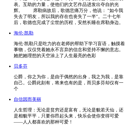
表。互助的力量，使他们的文艺作品进发出夺自的光
辉。 席勒病故后，歌德悲痛万分，他说： "如今我
失去了明友，所以我的存在也丧失了一半"。二十七年
后，歌德也完成了尘世的历程，安然长睡在席勒身边。
海伦·凯勒
海伦·凯勒只是吃力的在老师的帮助下学习盲语，触摸着
事物，仅仅凭着她永不言弃的信念和坚持不懈的意志。
她把她理想的天空涂上了人生最亮的色彩
贝多芬
公爵，你之为你，是由于偶然的出身，我之为我，是靠
自己。公爵此刻有，将来也有的是，而贝多芬却仅有一
个
自信因而美丽
人生哲理：无论是贫穷还是富有，无论是貌若天仙，还
是相貌平平，只要你昂起头来，快乐会使你变得可爱
——人人都喜欢的那种可爱！