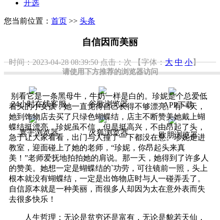
开选
您当前位置：
首页
>>
头条
自信因而美丽
时间：2023-04-28 08:39:50
点击：
次
【字体：
大
中
小
】
请使用下方推荐的浏览器访问
别看它是一条黑母牛，牛奶一样是白的。珍妮是个总爱低
24小时在线客服
谷歌浏览器
APP下载
着头的小女孩，她一直觉得自己长得不够漂亮。有一天，
她到饰物店去买了只绿色蝴蝶结，店主不断赞美她戴上蝴
蝶结挺漂亮，珍妮虽不信，但是挺高兴，不由昂起了头，
寰宇浏览器
火狐浏览器
欧朋浏览器
急于让大家看看，出门与人撞了一下都没在意。珍妮走进
教室，迎面碰上了她的老师，“珍妮，你昂起头来真
美！”老师爱抚地拍拍她的肩说。那一天，她得到了许多人
的赞美。她想一定是蝴蝶结的`功劳，可往镜前一照，头上
根本就没有蝴蝶结，一定是出饰物店时与人一碰弄丢了。
自信原本就是一种美丽，而很多人却因为太在意外表而失
去很多快乐！
人生哲理：无论是贫穷还是富有，无论是貌若天仙，