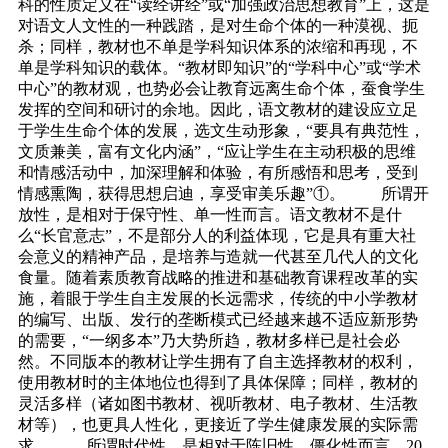
科的性质定义在“读经讲经”或“加强政治思想教育”上，这是
对语文人文性的一种践踏，是对生命个体的一种漠视、扼
杀；同样，教材也不单是学科知识体系的浓缩和再现，不
单是学科知识的载体。“教材即知识”的“学科中心”或“学术
中心”的教材观，也势必会让教育远离生命个体，蚕食学生
发挥的空间和研讨的余地。因此，语文教材的建设应立足
于学生生命个体的发展，选文生动形象，“要具有典范性，
文质兼美，富有文化内涵”，“应让学生在主动积极的思维
和情感活动中，加深理解和体验，有所感悟和思考，受到
情感熏陶，获得思想启迪，享受审美乐趣”①。 所谓开
放性，是相对于保守性、单一性而言。语文教材不是什
么“长官意志”，不是部分人的利益体现，它是具有重大社
会意义的精神产品，是培养与造就一代甚至几代人的文化
食量。随着素质教育战略的推进和基础教育课程改革的实
施，着眼于学生自主发展的长远需求，传统的中小学教材
的编写、出版、发行的垄断模式已经越来越不适应新形势
的需要，“一纲多本”乃大势所趋，教材多样已是社会必
然。不同版本的教材让学生拥有了自主选择教材的权利，
使用教材时的主体地位也得到了具体保障；同样，教材的
灵活多样（诸如图书教材、视听教材、电子教材、生活教
材等），也更具人性化，更接近了学生健康发展的实际需
求。 所谓时代性，是相对于陈旧性、僵化性而言。20