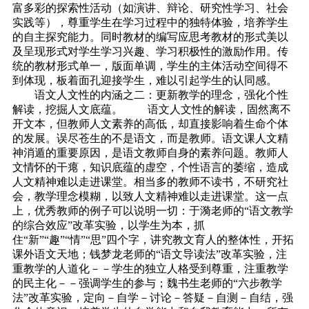
富多彩的探索性活动（如演讲、辩论、研究性学习、社会
实践等），尊重学生在学习过程中的独特体验，培养学生
的自主探究能力。同时教材的编写应思考教材的形式美以
及呈现形式对学生学习兴趣、学习积极性的激励作用。传
统的教材形式单一，版面单调，学生的主体活动空间得不
到体现，板着面孔迎接学生，难以引起学生的认同感。
语文人文性的内涵之二：更新教学的理念，强化个性
解读，挖掘人文底蕴。 语文人文性的解读，固然离不
开文本，但教师人文素养的高低，却直接影响着生命个体
的发展。误尽苍生的不是语文，而是教师。语文课人文精
神消遁的重要原因，是语文教师自身的素养问题。教师人
文情怀的干瘪，知识底蕴的虚空，个性语言的萎缩，造成
人文精神难以走进课堂。相当多的教师不读书，不研究社
会，教学理念模糊，以致人文精神难以走进课堂。这一点
上，优秀教师的例子可以说明一切：于漪老师的“语文教学
的综合效应”改革实验，以学生为本，抓
住“新”“趣”“情”“思”四个字，讲究教文育人的整体性，开拓
课外语文天地；钱梦龙老师的“语文导读法”改革实验，注
重教学的人道化－－学生的独立人格受到尊重，注重教学
的民主化－－强调学生的参与；魏书生老师的“六步教学
法”改革实验，定向－自学－讨论－答疑－自测－自结，强