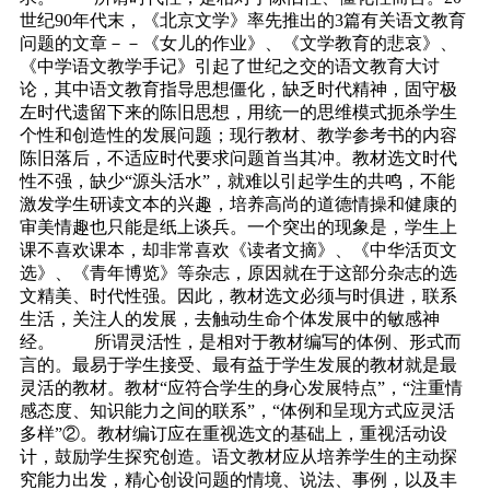
世纪90年代末，《北京文学》率先推出的3篇有关语文教育
问题的文章－－《女儿的作业》、《文学教育的悲哀》、
《中学语文教学手记》引起了世纪之交的语文教育大讨
论，其中语文教育指导思想僵化，缺乏时代精神，固守极
左时代遗留下来的陈旧思想，用统一的思维模式扼杀学生
个性和创造性的发展问题；现行教材、教学参考书的内容
陈旧落后，不适应时代要求问题首当其冲。教材选文时代
性不强，缺少“源头活水”，就难以引起学生的共鸣，不能
激发学生研读文本的兴趣，培养高尚的道德情操和健康的
审美情趣也只能是纸上谈兵。一个突出的现象是，学生上
课不喜欢课本，却非常喜欢《读者文摘》、《中华活页文
选》、《青年博览》等杂志，原因就在于这部分杂志的选
文精美、时代性强。因此，教材选文必须与时俱进，联系
生活，关注人的发展，去触动生命个体发展中的敏感神
经。 所谓灵活性，是相对于教材编写的体例、形式而
言的。最易于学生接受、最有益于学生发展的教材就是最
灵活的教材。教材“应符合学生的身心发展特点”，“注重情
感态度、知识能力之间的联系”，“体例和呈现方式应灵活
多样”②。教材编订应在重视选文的基础上，重视活动设
计，鼓励学生探究创造。语文教材应从培养学生的主动探
究能力出发，精心创设问题的情境、说法、事例，以及丰