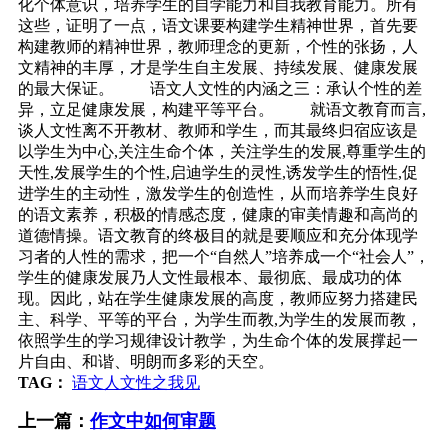
化个体意识，培养学生的自学能力和自我教育能力。所有
这些，证明了一点，语文课要构建学生精神世界，首先要
构建教师的精神世界，教师理念的更新，个性的张扬，人
文精神的丰厚，才是学生自主发展、持续发展、健康发展
的最大保证。 语文人文性的内涵之三：承认个性的差
异，立足健康发展，构建平等平台。 就语文教育而言,
谈人文性离不开教材、教师和学生，而其最终归宿应该是
以学生为中心,关注生命个体，关注学生的发展,尊重学生的
天性,发展学生的个性,启迪学生的灵性,诱发学生的悟性,促
进学生的主动性，激发学生的创造性，从而培养学生良好
的语文素养，积极的情感态度，健康的审美情趣和高尚的
道德情操。语文教育的终极目的就是要顺应和充分体现学
习者的人性的需求，把一个“自然人”培养成一个“社会人”，
学生的健康发展乃人文性最根本、最彻底、最成功的体
现。因此，站在学生健康发展的高度，教师应努力搭建民
主、科学、平等的平台，为学生而教,为学生的发展而教，
依照学生的学习规律设计教学，为生命个体的发展撑起一
片自由、和谐、明朗而多彩的天空。
TAG：
语文人文性之我见
上一篇：
作文中如何审题