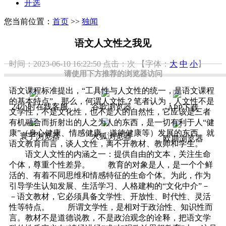
开选
您当前位置：
首页
>>
独闻
语文人文性之我见
时间：2023-06-10 16:22:50
点击：
次
【字体：
大
中
小
】
请使用下方推荐的浏览器访问
语文课程标准提出，“工具性与人文性的统一，是语文课程
的基本特点”。那么，何谓人文性？笔者认为，人文性不是
24小时在线客服
谷歌浏览器
APP下载
文学性，不是文化性，也不是人的自然性，它应该是三者
有机融合而折射出的人之为人的东西，是一切有利于人“健
康”（身心健康、情感健康、道德健康等）发展的东西。就
寰宇浏览器
火狐浏览器
欧朋浏览器
语文教育而言，谈人文性，离不开教材、教师和学生。
语文人文性的内涵之一：提供自由的文本，关注生命
个体，尊重个性差异。 教育的对象是人，是一个个鲜
活的、有着不同思维和情感特征的生命个体。为此，作为
引导学生认知发展、生活学习、人格建构的“文化中介”－
－语文教材，它必须具备文学性、开放性、时代性、灵活
性等特点。 所谓文学性，是相对于政治性、知识性而
言。教材不是道德说教，不是政治观念的诠释，把语文学