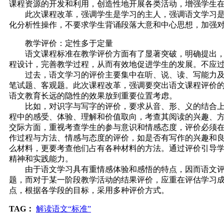
课程资源的开发和利用，创造性地开展各类活动，增强学生
此次课程改革，强调学生是学习的主人，强调语文学习是个
化分析性操作，不要求学生背诵段落大意和中心思想，加强
教学评价：定性多于定量
语文课程标准在教学评价方面有了显著突破，明确提出，语
程设计，完善教学过程，从而有效地促进学生的发展。不应
过去，语文学习的评价主要集中在听、说、读、写能力及基
笔试题、客观题。此次课程改革，强调要突出语文课程评价
语文教育长远的隐性的效果放到重要位置考虑。
比如，对识字与写字的评价，要求从音、形、义的结合上，
程中的感受、体验、理解和价值取向，考查其阅读的兴趣、
交际方面，重视考查学生的参与意识和情感态度，评价必须
作过程与方法、情感与态度的评价，如是否有写作的兴趣和
么材料，更要考查他们占有各种材料的方法。通过评价引导
精神和实践能力。
由于语文学习具有重情感体验和感悟的特点，因而语文评价
题，而对于某一阶段教学活动的结果评价，应重在评估学习
点，根据各学段的目标，采用多种评价方式。
TAG：
解读语文“标准”