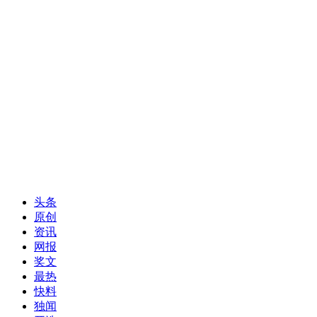
头条
原创
资讯
网报
奖文
最热
快料
独闻