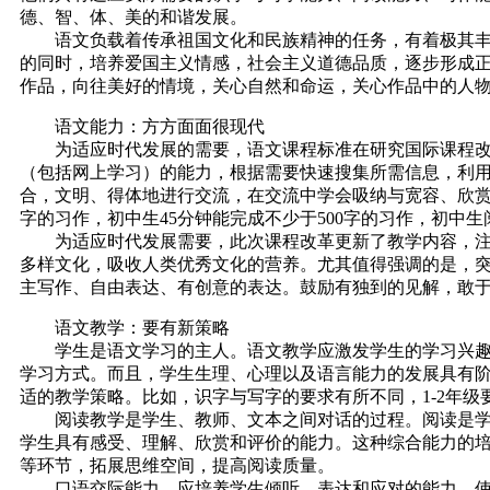
德、智、体、美的和谐发展。
语文负载着传承祖国文化和民族精神的任务，有着极其丰富
的同时，培养爱国主义情感，社会主义道德品质，逐步形成
作品，向往美好的情境，关心自然和命运，关心作品中的人
语文能力：方方面面很现代
为适应时代发展的需要，语文课程标准在研究国际课程改革
（包括网上学习）的能力，根据需要快速搜集所需信息，利
合，文明、得体地进行交流，在交流中学会吸纳与宽容、欣赏
字的习作，初中生45分钟能完成不少于500字的习作，初中生
为适应时代发展需要，此次课程改革更新了教学内容，注重
多样文化，吸收人类优秀文化的营养。尤其值得强调的是，
主写作、自由表达、有创意的表达。鼓励有独到的见解，敢
语文教学：要有新策略
学生是语文学习的主人。语文教学应激发学生的学习兴趣，
学习方式。而且，学生生理、心理以及语言能力的发展具有
适的教学策略。比如，识字与写字的要求有所不同，1-2年
阅读教学是学生、教师、文本之间对话的过程。阅读是学生
学生具有感受、理解、欣赏和评价的能力。这种综合能力的
等环节，拓展思维空间，提高阅读质量。
口语交际能力，应培养学生倾听、表达和应对的能力，使学