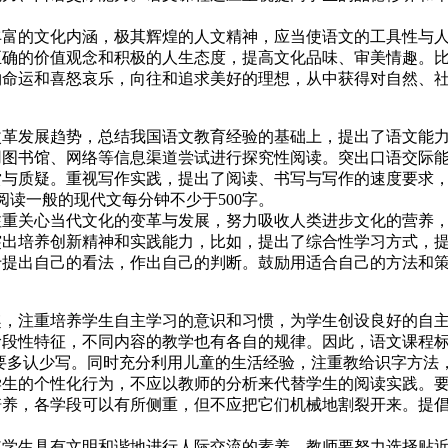
的文化内涵，极其辉煌的人文精神，应当使语文的工具性与人
正确的价值观念和积极的人生态度，提高文化品味、审美情趣。
物命运和喜怒哀乐，向往和追求美好的理想，从中获得对自然、
发展趋势，总结我国语文教育经验的基础上，提出了语文能力
用图书馆、网络等信息渠道尝试进行探究性阅读。突出口语交际
与质疑。重视写作实践，提出了阅读、书写与写作的速度要求，并
阅读一般的现代文每分钟不少于500字。
关心当代文化的变革与发展，努力吸收人类进步文化的营养，
突出培养创新精神和实践能力，比如，提出了综合性学习方式，
于提出自己的看法，作出自己的判断。鼓励用适合自己的方法和
注重培养学生自主学习的意识和习惯，为学生创设良好的自主
阶段性特征，不同内容的教学也有各自的规律。因此，语文课程
级要多认少写。同时充分利用儿童的生活经验，注重教给识字方法
的个性化行为，不应以教师的分析来代替学生的阅读实践。要
培养，各学段可以有所侧重，但不应把它们机械地割裂开来。提
生具有文明和谐地进行人际交流的素养。教师要努力选择贴近