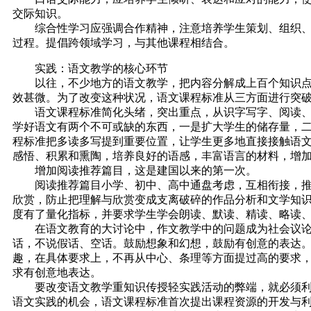
交际知识。
综合性学习应强调合作精神，注意培养学生策划、组织、协
过程。提倡跨领域学习，与其他课程相结合。
实践：语文教学的核心环节
以往，不少地方的语文教学，把内容分解成上百个知识点、
效甚微。为了改变这种状况，语文课程标准从三方面进行突
语文课程标准简化头绪，突出重点，从识字写字、阅读、写
学好语文有两个不可或缺的东西，一是扩大学生的储存量，
程标准把多读多写提到重要位置，让学生更多地直接接触语
感悟、积累和熏陶，培养良好的语感，丰富语言的材料，增
增加阅读推荐篇目，这是建国以来的第一次。
阅读推荐篇目小学、初中、高中通盘考虑，互相衔接，推荐
欣赏，防止把理解与欣赏变成支离破碎的作品分析和文学知
度有了量化指标，并要求学生学会朗读、默读、精读、略读
在语文教育的大讨论中，作文教学中的问题成为社会议论的
话，不说假话、空话。鼓励想象和幻想，鼓励有创意的表达
趣，在具体要求上，不再从中心、条理等方面提过高的要求
求有创意地表达。
要改变语文教学重知识传授轻实践活动的弊端，就必须利用
语文实践的机会，语文课程标准首次提出课程资源的开发与