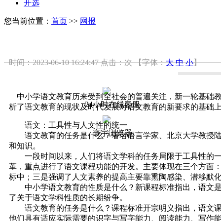
开选
您当前位置：
首页
>>
网报
时间：2023-06-10 16:24:47
点击：
次
【字体：
大
中
小
】
中小学语文教育历来受到全社会的普遍关注，新一轮基础教
24小时在线客服
析了语文教育的现状及时代发展对语文教育的新要求的基础
语文：工具性与人文性的统一
寰宇浏览器
语文教育的任务是什么？著名语言学家、北京大学教授陆俭
和知识。
一段时间以来，人们将语文学科的任务局限于工具性的一面
革，重点进行了语文课程功能的开发。主要体现在三个方面
标中；三是强调了人文素养的提高主要靠熏陶感染、潜移默
中小学语文教育的性质是什么？新课程标准指出，语文是最
了关于语文学科性质的长期纷争。
语文教育的任务是什么？课程标准开宗明义指出，语文课程
他们具有适应实际需要的识字与写字能力、阅读能力、写作