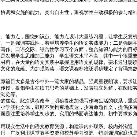
调和实施的能力。突出自主性，重视学生主动积极的参与精神
能力点，围绕知识点、能力点设计大量练习题，让学生反复机
破。一是强调实践性，着重培养学生的语文实践能力；二是强调
作、口语交际、综合性学习五个方面，整合知识与能力的目标
二是发展学生思维加工能力。学生语文水平不高，其中一个很重
文材料，在大量的语文实践中掌握运用语文的规律。要求通过朗
加文化的底蕴。为加强阅读，语文课程标准还明确规定了背诵篇
篇目大多是古今中外一流大家的精品。强调重视朗读，要求让
识传授，提倡学生在读书思考的基础上，发表独立见解，在阅读
、浏览等。
焦点。此次课程改革，明确提出加强写作与生活的联系，重观
。小学淡化文体，鼓励不受拘束地表达，少写命题作文，提倡多
，而是注重培养学生初步的、实用的书面表达能力。初中要求多
现实生活中的语文教育资源，构建课内外联系、校内外沟通、
利用，广泛利用课堂教学资源和校外学习资源，特别强调家庭也