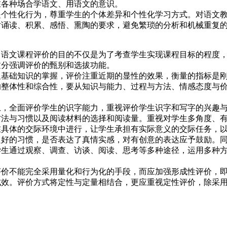
在各种场合学语文、用语文的意识。
性化行为，尊重学生的个体差异和个性化学习方式。对语文教
对诵读、积累、感悟、熏陶的要求，避免繁琐的分析和机械重复
文课程评价的目的不仅是为了考查学生实现课程目标的程度，
过分强调评价的甄别和选拔功能。
础知识的掌握，评价注重近期的显性的效果，衡量的指标是刚
的整体性和综合性，要从知识与能力、过程与方法、情感态度与
全面评价学生的识字能力，重视评价学生识字和写字的兴趣与
方法与习惯以及阅读材料的选择和阅读量。重视对学生多角度、
在具体的交际环境中进行，让学生承担有实际意义的交际任务，
良好的习惯，是否表达了真情实感，对有创意的表达应予鼓励。
学生通过观察、调查、访谈、阅读、思考等多种途径，运用多种
不能完全采用量化和行为化的手段，而应加强形成性评价，即
成效。评价方式将定性与定量相结合，更应重视定性评价，除采