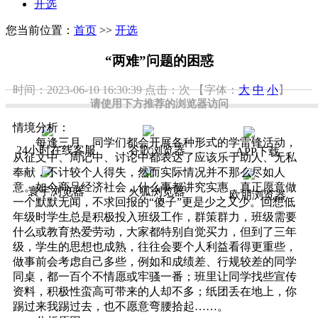
开选
您当前位置：
首页
>>
开选
“两难”问题的困惑
时间：2023-06-10 16:30:39
点击：
次
【字体：
大
中
小
】
请使用下方推荐的浏览器访问
情境分析：
每逢三月，同学们都会开展各种形式的学雷锋活动，
24小时在线客服
谷歌浏览器
APP下载
从征文中、周记中、讨论中都表达了应该乐于助人、无私
奉献，不计较个人得失，然而实际情况并不那么尽如人
意。如今商品经济社会，什么事都讲究实惠，真正愿意做
寰宇浏览器
火狐浏览器
欧朋浏览器
一个默默无闻，不求回报的“傻子”更是少之又少。回想低
年级时学生总是积极投入班级工作，群策群力，班级需要
什么或教育热爱劳动，大家都特别自觉买力，但到了三年
级，学生的思想也成熟，往往会要个人利益看得更重些，
做事前会考虑自己多些，例如和成绩差、行规较差的同学
同桌，都一百个不情愿或牢骚一番；班里让同学找些宣传
资料，积极性蛮高可带来的人却不多；纸团丢在地上，你
踢过来我踢过去，也不愿意弯腰拾起……。