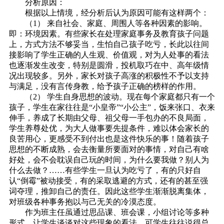
分析原因：
根据以上情境，经分析后认为原因可能有这样两个：
（1） 来自社会、家庭、周围人等各种因素的影响。
即：环境因素。有些家长在处理家庭事务及教育孩子问题
上，方式方法不够妥当，生怕自己孩子吃亏，长此以往间
接影响了学生正确的人生观、价值观，对为人处事的看法
也逐渐发生改变，特别是圆滑，投机取巧在中、高年级情
况出现较多。另外，家长对孩子高涨的积极性不予以支持
与满足，没有言传身教，给予孩子正确的榜样的作用。
（2） 学生自身思想的波动。现在每个家庭都只有一个
孩子，学生在家往往是“小皇帝”“小公主”，饭来张口、衣来
伸手，养成了长期由父母、祖父母一手包办的不良局面，
学生养尊处优，为大人做事要先提条件，难以体会家长的
良苦用心，更感受不到付出也是这件快乐的事！随着孩子
思想的不断成熟，会去衡量所要面对的事情，对自己有啥
好处，会不会耽误自己玩的时间，为什么要我做？别人为
什么去做？……有些学生一旦认为吃亏了，有的只好自
认“倒霉”被动接受，有的采取逃避的方式，还有的甚至强
词夺理，推卸自己的责任。因此这些学生渐渐脱离集体，
对班级各种事务抱以与己无关的冷漠态度。
作为班主任虽通过思品课、班会课，小组讨论等多种
形式，让学生谈谈对这些现象的看法，可学生往往说得总